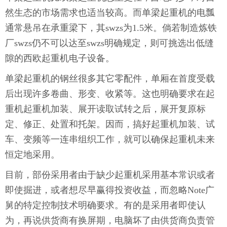
然生态的市场需求也适当较高。而单梁起重机的电瓢
通常悬吊在承重梁下，其swzs为1.5米。倘若制造炼铁
厂swzs仍不可以达至swzs明确规定，则可挑选出低缝
隙的西欧起重机电子设备。
单梁起重机的钢丝很多其它零配件，单厢在首度受载
后出现许多卷曲、形变、收紧等。这也明确要求在起
重机起重机加装、展开读取试转之后，展开复原标
定、修正、处置和托架。因而，搞好起重机加装、试
车、变频等一连串组织工作，就可以确保起重机未来
恒定地采用。
目前，部份采用者由于缺少起重机采用基本常识或者
即使掘进，或者想尽早赢得投资收益，而忽略Note广
舅的特定控制技术明确要求。有的是采用者即使认
为，再说供货商有换屏期，电脑坏了由供货商负责管