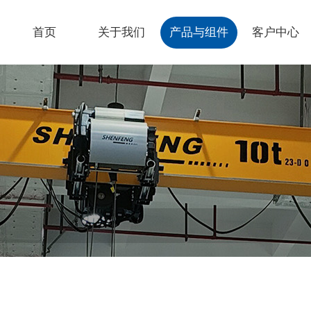
首页
关于我们
产品与组件
客户中心