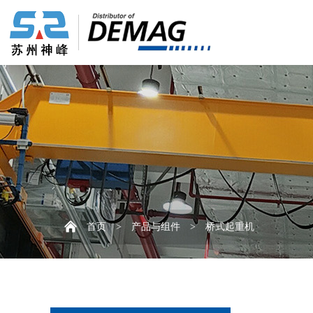
首页
>
产品与组件
>
桥式起重机